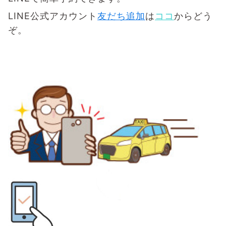
LINE公式アカウント
友だち追加
は
ココ
からどう
ぞ。