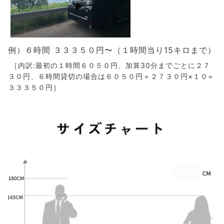
例）６時間 ３３３５０円〜（１時間当り15キロまで）
［内訳:最初の１時間６０５０円、加算30分までごとに２７
３０円、６時間貸切の場合は６０５０円＋２７３０円×１０=
３３３５０円］