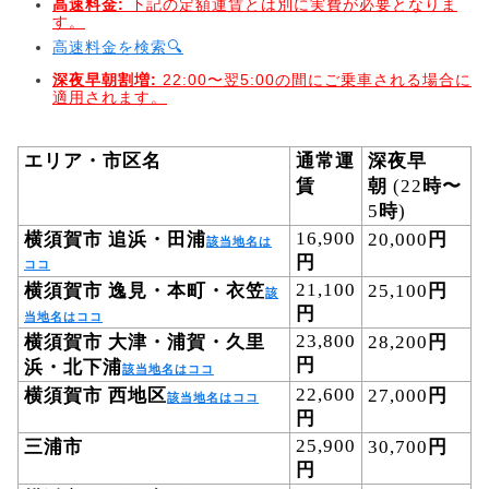
高速料金:
下記の定額運賃とは別に実費が必要となりま
す。
高速料金を検索🔍
深夜早朝割増:
22:00〜翌5:00の間にご乗車される場合に
適用されます。
エリア・市区名
通常運
深夜早
賃
朝
(22
時〜
5
時
)
16,900
円
横須賀市
追浜・田浦
20,000
該当地名は
円
ココ
横須賀市
逸見・本町・衣笠
21,100
円
25,100
該
円
当地名はココ
横須賀市
大津・浦賀・久里
23,800
円
28,200
円
浜・北下浦
該当地名はココ
22,600
円
横須賀市
西地区
27,000
該当地名はココ
円
三浦市
25,900
円
30,700
円