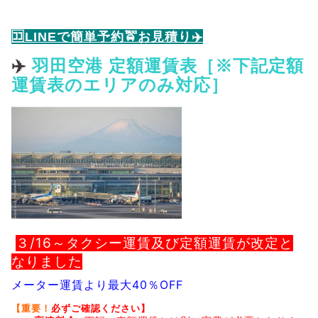
🈁LINEで簡単予約🚖お見積り✈️
✈️
羽田空港 定額運賃表［※下記定額
運賃表のエリアのみ対応］
３/16～タクシー運賃及び定額運賃が改定と
なりました
メーター運賃より最大40％OFF
【重要！
必ずご確認ください】