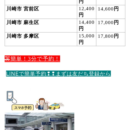
円
12,400
円
川崎市
宮前区
14,600
円
14,400
円
川崎市
麻生区
17,000
円
15,000
円
川崎市
多摩区
17,800
円
🚕簡単！3分で予約！
LINEで簡単予約❢❢まずは友だち登録から