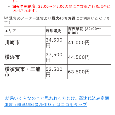
す。
深夜早朝割増:
22:00〜翌5:00の間にご乗車される場合に
適用されます。
💡 通常のメーター運賃より
最大40％お得
にご利用いただけま
す！
深夜早朝 (22:00〜
エリア
通常運賃
5:00)
34,500
川崎市
41,000円
円
37,500
横浜市
44,500円
円
横須賀市・三浦
53,500
63,500円
市
円
結局いくらなの？と思われる方むけ…高速代込み定額
運賃（概算総額参考価格）はココをタップ