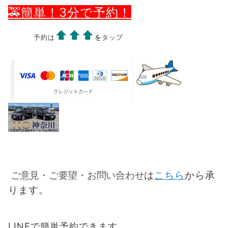
🚕簡単！3分で予約！
⬆️⬆️⬆️
予約は
を
タップ
ご意見・ご要望・お問い合わせ
は
こちら
から承
ります。
LINEで簡単予約できます。