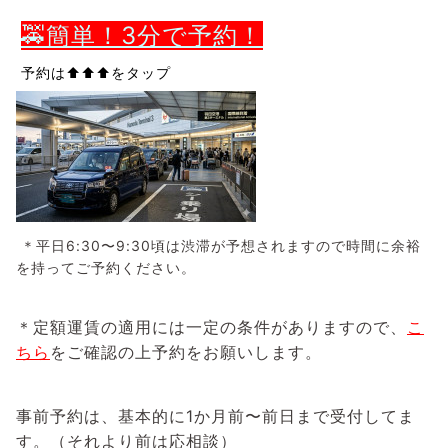
🚕簡単！3分で予約！
予約は⬆️⬆️⬆️
を
タップ
＊平日6:30〜9:30頃は渋滞が予想されますので時間に余裕
を持ってご予約ください。
＊定額運賃の適用には一定の条件がありますので、
こ
ちら
をご確認の上予約をお願いします。
事前予約は、基本的に1か月前〜前日まで受付してま
す。（それより前は応相談）