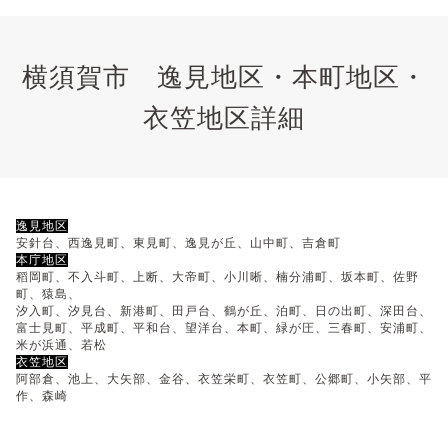
横須賀市 逸見地区・本町地区・
衣笠地区詳細
逸見地区
安針台、西逸見町、東見町、逸見が丘、山中町、吉倉町
本庁地区
稻岡町、不入斗町、上断、大帝町、小川晰、楠分浦町、坂本町、佐野
町、猿島、
汐入町、汐見台、新港町、田戸台、鶴が丘、泊町、日の出町、深田台、
富士見町、平成町、平和台、望洋台、本町、緑が圧、三春町、安浦町、
米が浜通、若松
衣笠地区
阿部倉、池上、大矢部、金谷、衣笠栄町、衣笠町、公郷町、小矢部、平
作、森崎