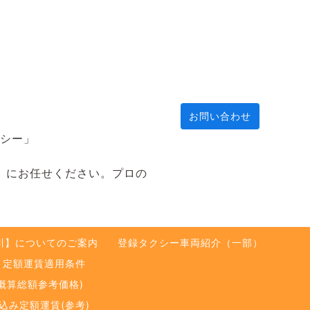
お問い合わせ
クシー」
川】にお任せください。プロの
川】についてのご案内
登録タクシー車両紹介（一部）
定額運賃適用条件
概算総額参考価格)
込み定額運賃(参考)