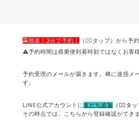
🚕簡単！3分で予約！
（👈🏻タップ）から
⚠️予約時間は搭乗便到着時刻ではなくお客
予約受理のメールが届きます。稀に迷惑メ
す。
LINE公式アカウントに
友だち追加
（👈🏻タ
その時点では、こちらから登録確認ができ