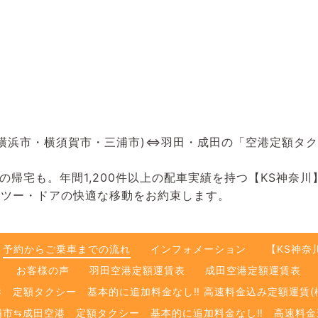
・横浜市・横須賀市・三浦市)⇔羽田・成田の「空港定額タ
帰宅も。年間1,200件以上の配車実績を持つ【KS神奈
・ツー・ドアの快適な移動をお約束します。
予約からご乗車までの流れ
インフォメーション
【KS神奈
お客様の声
羽田空港定額運賃表
成田空港定額運賃表
港 定額タクシー 基本的に追加料金なし‼️ 高速料金込み定額運賃(
市⇆成田空港 定額タクシー 基本的に追加料金なし‼️ 高速料金