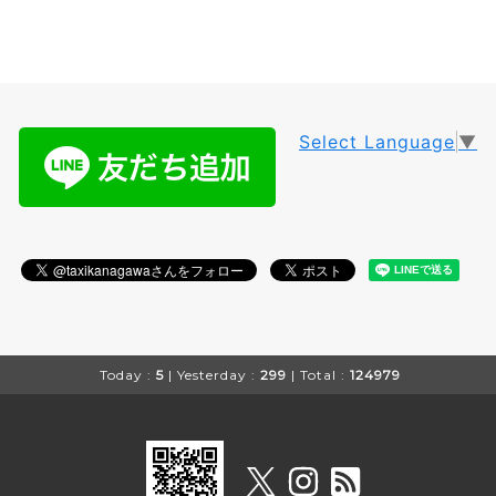
Select Language
▼
Today :
5
| Yesterday :
299
| Total :
124979