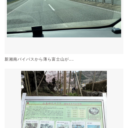
新湘南バイパスから薄ら富士山が‥‥