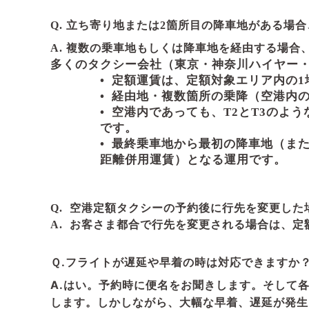
Q. 立ち寄り地または2箇所目の降車地がある場
A. 複数の乗車地もしくは降車地を経由する場
多くのタクシー会社（東京・神奈川ハイヤー
•
定額運賃は、定額対象エリア内の1
•
経由地・複数箇所の乗降（空港内
•
空港内であっても、T2とT3のよ
です。
•
最終乗車地から最初の降車地（ま
距離併用運賃）となる運用です。
Q.
空港定額タクシーの予約後に行先を変更した
A.
お客さま都合で行先を変更される場合は、定
Ｑ.フライトが遅延や早着の時は対応できますか
A.はい。予約時に便名をお聞きします。そして
します。しかしながら、大幅な早着、遅延が発生