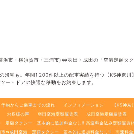
・横浜市・横須賀市・三浦市)⇔羽田・成田の「空港定額タ
帰宅も。年間1,200件以上の配車実績を持つ【KS神奈
・ツー・ドアの快適な移動をお約束します。
予約からご乗車までの流れ
インフォメーション
【KS神奈
お客様の声
羽田空港定額運賃表
成田空港定額運賃表
港 定額タクシー 基本的に追加料金なし‼️ 高速料金込み定額運賃(
市⇆成田空港 定額タクシー 基本的に追加料金なし‼️ 高速料金