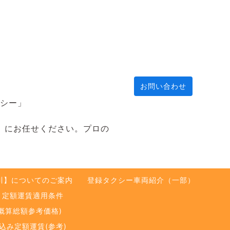
お問い合わせ
クシー」
川】にお任せください。プロの
川】についてのご案内
登録タクシー車両紹介（一部）
定額運賃適用条件
概算総額参考価格)
込み定額運賃(参考)