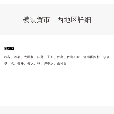
横須賀市 西地区詳細
西地区
秋谷、芦名、太田和、荻野、子安、佐島、佐島の丘、湘南国際村、須轻
谷、武、長井、長坂、林、御幸浜、山科台